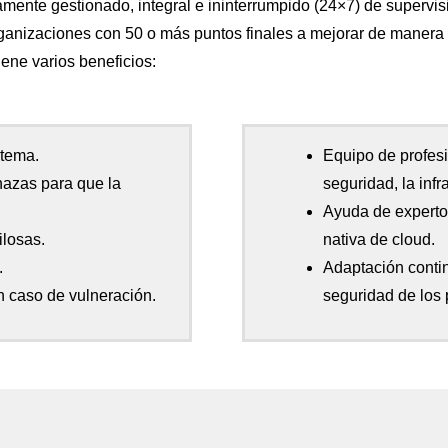
amente gestionado,
integral e ininterrumpido (24×7) de supervi
ganizaciones con 50 o más puntos finales a mejorar de manera r
iene varios beneficios:
stema.
Equipo de profes
nazas para que la
seguridad, la inf
Ayuda de experto
gilosas.
nativa de cloud.
.
Adaptación conti
en caso de vulneración.
seguridad de los 