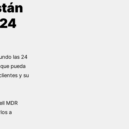
stán
 24
mundo las 24
a que pueda
lientes y su
Dell MDR
los a